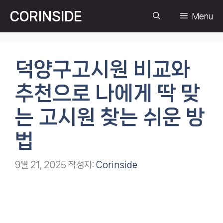
컨
CORINSIDE
Menu
텐
츠
로
건
덕양구고시원 비교와
너
뛰
추천으로 나에게 딱 맞
기
는 고시원 찾는 쉬운 방
법
9월 21, 2025
작성자:
Corinside