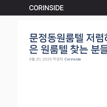
컨
CORINSIDE
텐
츠
로
건
너
문정동원룸텔 저렴
뛰
기
은 원룸텔 찾는 분
9월 20, 2025
작성자:
Corinside