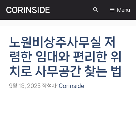
컨
CORINSIDE
Menu
텐
츠
로
건
노원비상주사무실 저
너
뛰
렴한 임대와 편리한 위
기
치로 사무공간 찾는 법
9월 18, 2025
작성자:
Corinside