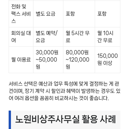
전화 및
팩스 서비
별도 요금
포함
포함
스
회의실 대
별도 예약/
월 5시간 무
월 10시
여
요금
료
간 무료
30,000원
80,000원
150,000
월 이용료
~50,000
~120,000
원 이상
원
원
서비스 선택은 예산과 업무 특성에 맞게 결정하는 게 관
건이며, 장기 계약 시 할인과 혜택이 발생하는 경우도 있
어 여러 옵션을 꼼꼼히 비교하시는 것이 좋습니다.
노원비상주사무실 활용 사례