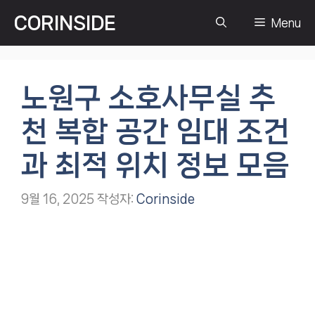
컨
CORINSIDE
Menu
텐
츠
로
건
노원구 소호사무실 추
너
뛰
천 복합 공간 임대 조건
기
과 최적 위치 정보 모음
9월 16, 2025
작성자:
Corinside