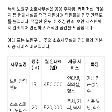
특히 노원구 소호사무실은 공용 주차장, 커피머신, 라운
지 등 편의시설을 적극 지원하여 직원들의 업무 만족도
를 높입니다. 적절한 온도 및 조명 관리, 보안 시스템까
지 완비되어 안전하고 쾌적한 공간을 제공합니다.
아래 표는 노원구 내 주요 소호사무실의 임대료와 기본
제공 서비스 비교입니다.
평수
월 임대료
제공 서
사무실명
특징
(㎡)
(원)
비스
인터넷,
강남 접
노원 창업
15
450,000
회의실,
근성 우
센터
청소
수
주차, 커
신축 빌
소호 스마
20
520,000
피, 복사
딩, 최신
트 오피스