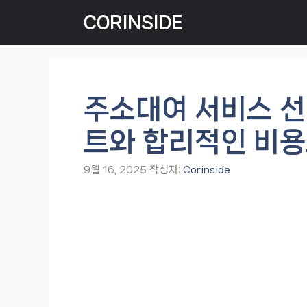
컨
CORINSIDE
텐
츠
로
건
너
주소대여 서비스 선
뛰
기
트와 합리적인 비용
9월 16, 2025
작성자:
Corinside