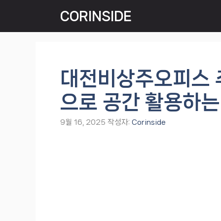
컨
CORINSIDE
텐
츠
로
건
너
대전비상주오피스 
뛰
기
으로 공간 활용하는
9월 16, 2025
작성자:
Corinside