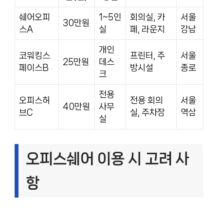
쉐어오피
1~5인
회의실, 카
서울
30만원
스A
실
페, 라운지
강남
개인
코워킹스
프린터, 주
서울
25만원
데스
페이스B
방시설
종로
크
전용
오피스허
전용 회의
서울
40만원
사무
브C
실, 주차장
역삼
실
오피스쉐어 이용 시 고려 사
항