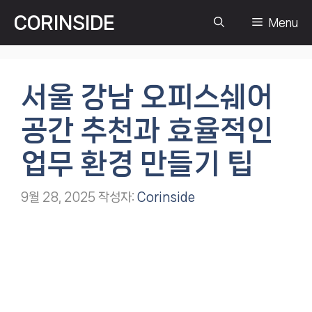
컨
CORINSIDE
Menu
텐
츠
로
건
서울 강남 오피스쉐어
너
뛰
공간 추천과 효율적인
기
업무 환경 만들기 팁
9월 28, 2025
작성자:
Corinside