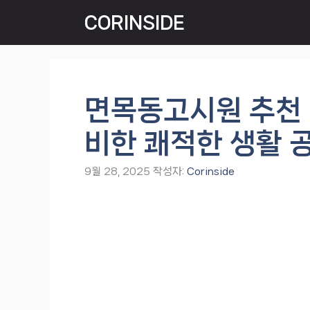
컨
CORINSIDE
텐
츠
로
건
너
면목동고시원 추천 
뛰
기
비한 쾌적한 생활 
9월 28, 2025
작성자:
Corinside