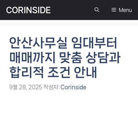
컨
CORINSIDE
Menu
텐
츠
로
건
안산사무실 임대부터
너
뛰
매매까지 맞춤 상담과
기
합리적 조건 안내
9월 28, 2025
작성자:
Corinside