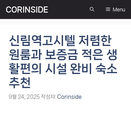
컨
CORINSIDE
Menu
텐
츠
로
건
신림역고시텔 저렴한
너
뛰
원룸과 보증금 적은 생
기
활편의 시설 완비 숙소
추천
9월 24, 2025
작성자:
Corinside