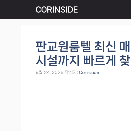
컨
CORINSIDE
텐
츠
로
건
너
판교원룸텔 최신 매
뛰
기
시설까지 빠르게 찾
9월 24, 2025
작성자:
Corinside