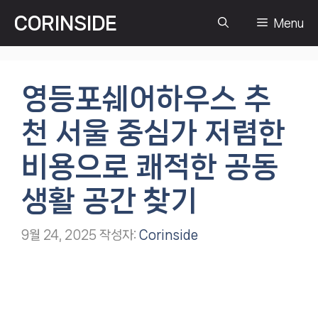
컨
CORINSIDE
Menu
텐
츠
로
건
영등포쉐어하우스 추
너
뛰
천 서울 중심가 저렴한
기
비용으로 쾌적한 공동
생활 공간 찾기
9월 24, 2025
작성자:
Corinside