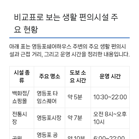
비교표로 보는 생활 편의시설 주
요 현황
아래 표는 영등포쉐어하우스 주변의 주요 생활 편의시
설과 근접 거리, 그리고 운영 시간을 정리한 내용입니다.
시설 종
도보 소
주요 명소
운영 시간
류
요 시간
백화점/
영등포 타
약 5분
10:30~22:00
쇼핑몰
임스퀘어
전통시
오전 8시~오후
영등포시장
약 7분
장
10시
영등포 공
공원
약 10분
6:00~22:00