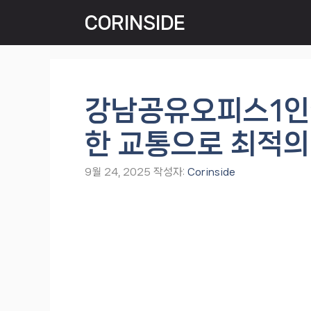
컨
CORINSIDE
텐
츠
로
건
너
강남공유오피스1인
뛰
기
한 교통으로 최적의
9월 24, 2025
작성자:
Corinside