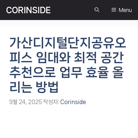
컨
CORINSIDE
Menu
텐
츠
로
건
가산디지털단지공유오
너
뛰
피스 임대와 최적 공간
기
추천으로 업무 효율 올
리는 방법
9월 24, 2025
작성자:
Corinside