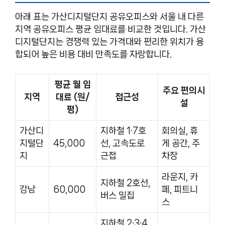
아래 표는 가산디지털단지 공유오피스와 서울 내 다른
지역 공유오피스 평균 임대료를 비교한 것입니다. 가산
디지털단지는 경쟁력 있는 가격대와 편리한 위치가 융
합되어 높은 비용 대비 만족도를 자랑합니다.
평균 월 임
주요 편의시
지역
대료 (원/
접근성
설
평)
가산디
지하철 1·7호
회의실, 휴
지털단
45,000
선, 고속도로
게 공간, 주
지
근접
차장
라운지, 카
지하철 2호선,
강남
60,000
페, 피트니
버스 밀집
스
지하철 2·3·4