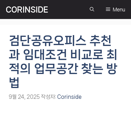
컨
CORINSIDE
Menu
텐
츠
로
건
검단공유오피스 추천
너
뛰
과 임대조건 비교로 최
기
적의 업무공간 찾는 방
법
9월 24, 2025
작성자:
Corinside